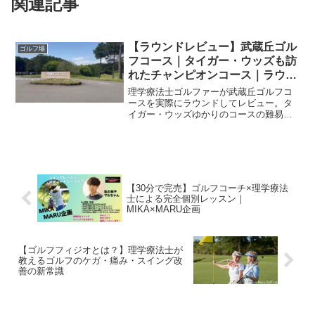
関連記事
【ラウンドレビュー】武蔵丘ゴル
ゴルフ場
フコース｜タイガー・ウッズも訪
れたチャンピオンコース｜ラウン
ド記録
理学療法士ゴルファーが武蔵丘ゴルフコ
ースを実際にラウンドしてレビュー。タ
イガー・ウッズゆかりのコースの難易
度・料金・食事・アクセスを正直に評
価。
【30分で完売】ゴルフコーチ×理学療法
士による完全個別レッスン｜
MIKA×MARU企画
【ゴルフフィジオとは？】理学療法士が
教えるゴルフのケガ・痛み・スイング改
善の新常識