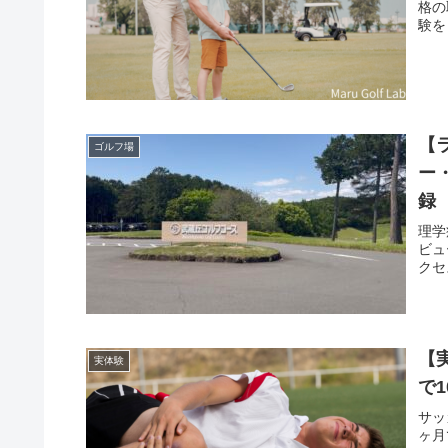
格の
験を
【
ゴルフ場
ー
録
理学
ビュ
クセ
【
実体験
で
サッ
ヶ月