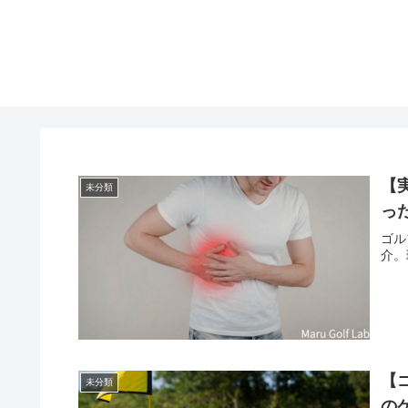
【
未分類
っ
ゴル
介。
【
未分類
の