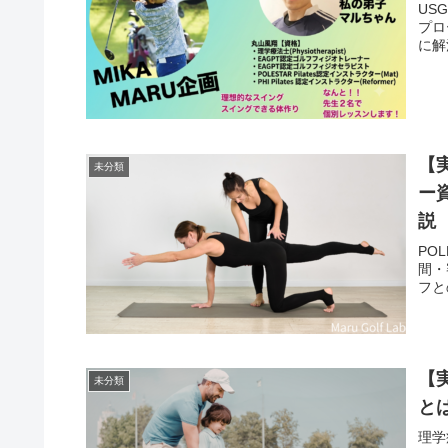
US
プロ
に解
【実
未分類
ー
説
PO
間・
フと
【
未分類
と
理学