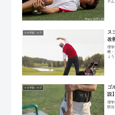
テム
ス
ケガ予防・ケア
改
理学
椎・
ょう
ゴ
ケガ予防・ケア
説
理学
防法