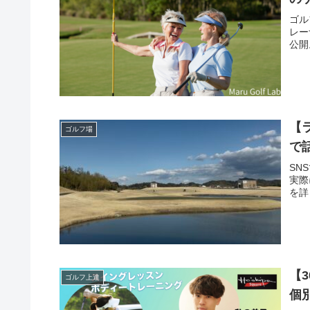
ゴル
レー
公開
【
ゴルフ場
で
SN
実際
を詳
【
ゴルフ上達
個