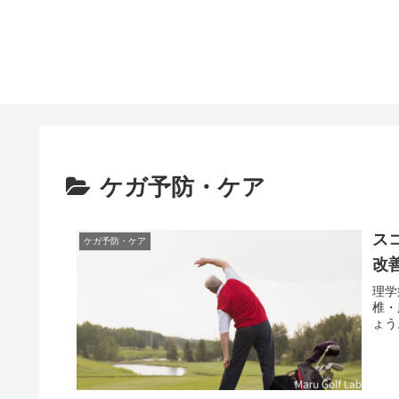
ケガ予防・ケア
ス
ケガ予防・ケア
改
理学
椎・
ょう