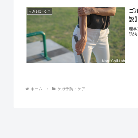
ゴ
ケガ予防・ケア
説
理学
防法
ホーム
ケガ予防・ケア